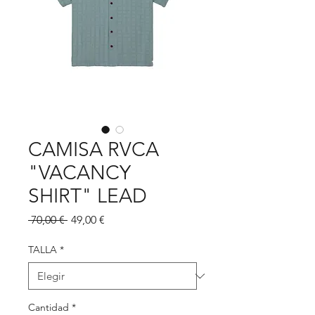
CAMISA RVCA
"VACANCY
SHIRT" LEAD
Precio
Precio
 70,00 € 
49,00 €
de
oferta
TALLA
*
Cantidad
*