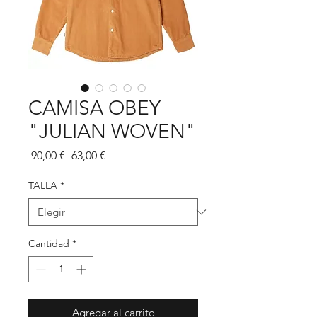
CAMISA OBEY
"JULIAN WOVEN"
Precio
Precio
 90,00 € 
63,00 €
de
oferta
TALLA
*
Cantidad
*
Agregar al carrito