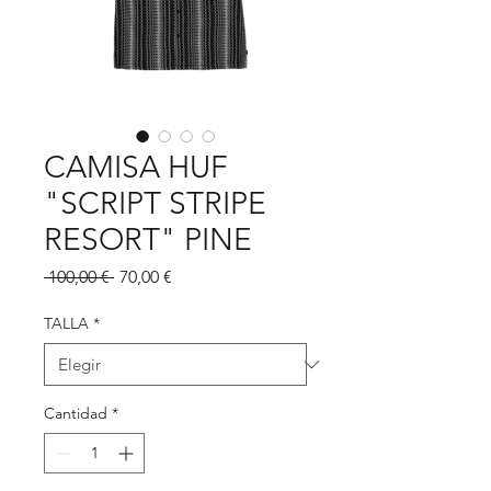
CAMISA HUF
"SCRIPT STRIPE
RESORT" PINE
Precio
Precio
 100,00 € 
70,00 €
de
oferta
TALLA
*
Cantidad
*