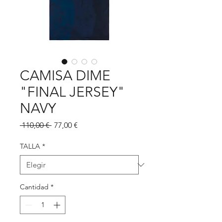
CAMISA DIME
"FINAL JERSEY"
NAVY
Precio
Precio
 110,00 € 
77,00 €
de
oferta
TALLA
*
Cantidad
*