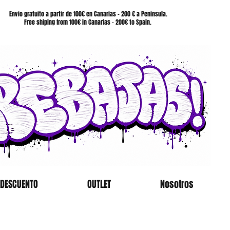
SHOP
Envio gratuito a partir de 100€ en Canarias - 200 € a Peninsula.
Free shiping from 100€ in Canarias - 200€ to Spain.
 DESCUENTO
OUTLET
Nosotros