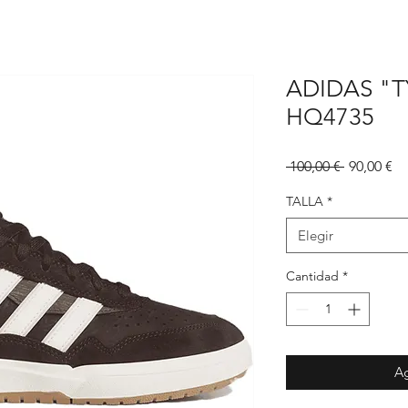
ADIDAS "T
HQ4735
Precio
Pr
 100,00 € 
90,00 €
d
of
TALLA
*
Elegir
Cantidad
*
Ag