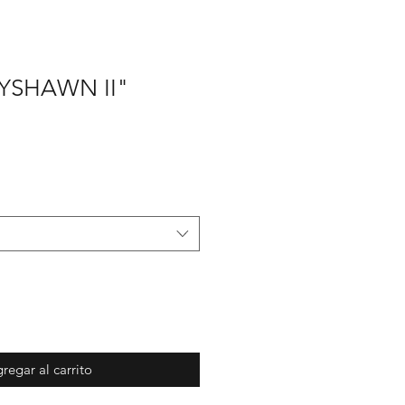
YSHAWN II"
ecio
e
erta
regar al carrito