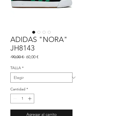
ADIDAS "NORA"
JH8143
Precio
Precio
 90,00 € 
60,00 €
de
oferta
TALLA
*
Cantidad
*
Agregar al carrito