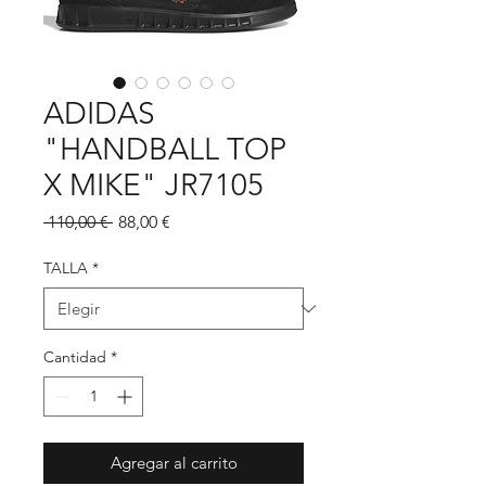
ADIDAS
"HANDBALL TOP
X MIKE" JR7105
Precio
Precio
 110,00 € 
88,00 €
de
oferta
TALLA
*
Cantidad
*
Agregar al carrito