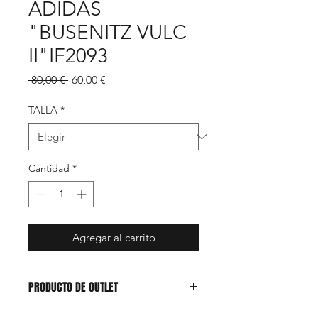
ADIDAS
"BUSENITZ VULC
II"IF2093
Precio
Precio
 80,00 € 
60,00 €
de
oferta
TALLA
*
Cantidad
*
Agregar al carrito
PRODUCTO DE OUTLET
Este artículo se encuentra en nuestro