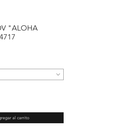
DV "ALOHA
4717
ecio
e
erta
regar al carrito