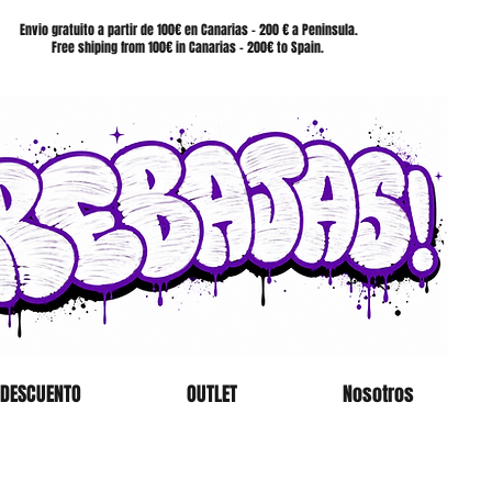
SHOP
Envio gratuito a partir de 100€ en Canarias - 200 € a Peninsula.
Free shiping from 100€ in Canarias - 200€ to Spain.
 DESCUENTO
OUTLET
Nosotros