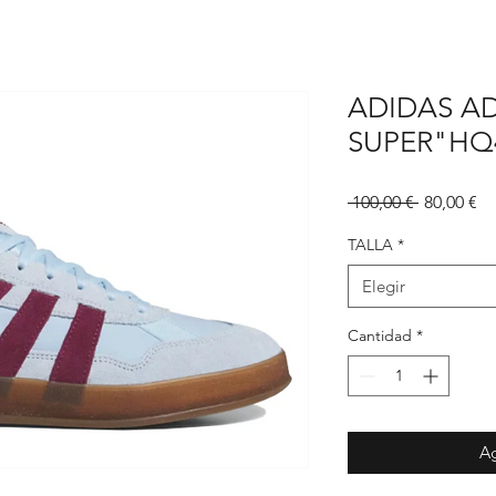
ADIDAS A
SUPER"HQ
Precio
Pr
 100,00 € 
80,00 €
d
of
TALLA
*
Elegir
Cantidad
*
Ag